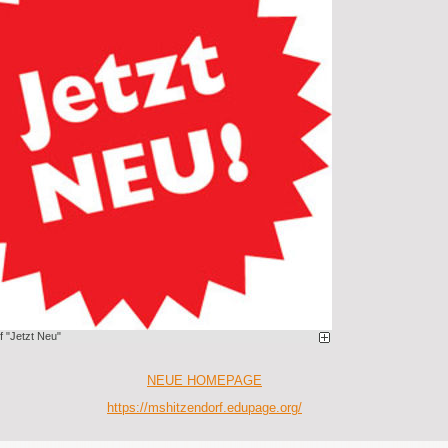
f "Jetzt Neu"
NEUE HOMEPAGE
https://mshitzendorf.edupage.org/