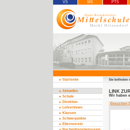
VS
MS
PTS
Startseite
Sie befinden 
Aktuelles
LINK ZU
Wir haben 
Schule
Direktion
Besuchen 
LehrerInnen
Klassen
Schwerpunkte
Elternverein
Nachmittagsbetreuung