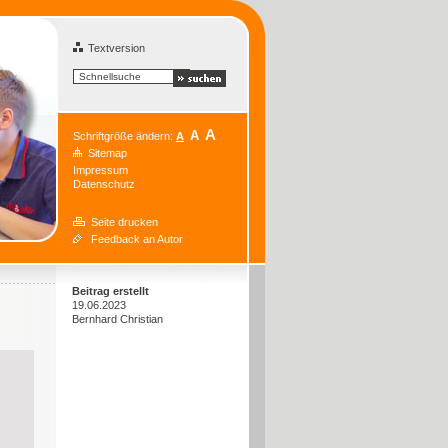
Textversion
A
A
Schriftgröße ändern:
A
Sitemap
Impressum
Datenschutz
Seite drucken
Feedback an Autor
Beitrag erstellt
19.06.2023
Bernhard Christian